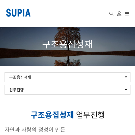
Togg
구조용집성재
navi
구조용집성재
업무진행
구조용집성재
업무진행
자연과 사람의 정성이 만든