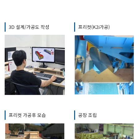
3D 설계/가공도 작성
프리컷(K2i가공)
프리컷 가공후 모습
공장 조립