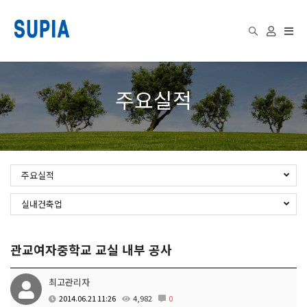
Togg
주요실적
navi
주요실적
실내건축업
관교여자중학교 교실 내부 공사
최고관리자
2014.06.21 11:26
4,982
0