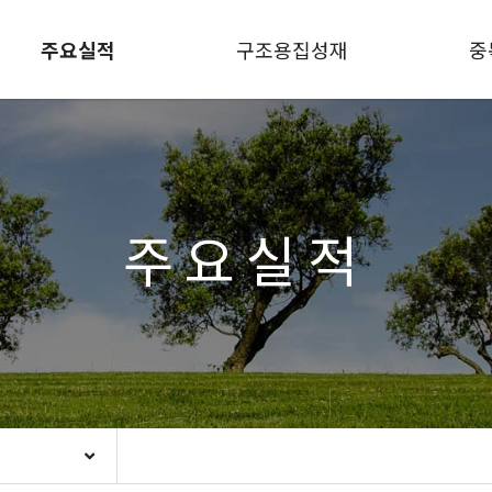
주요실적
구조용집성재
중
주요실적
업