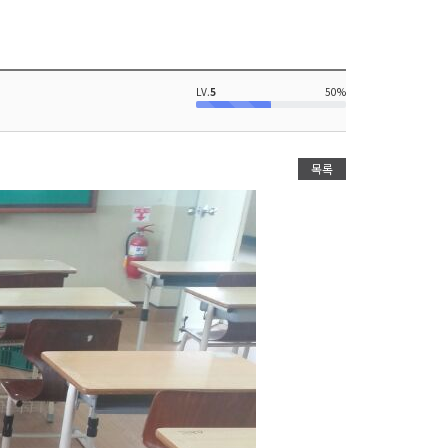
LV.
5
50%
목록