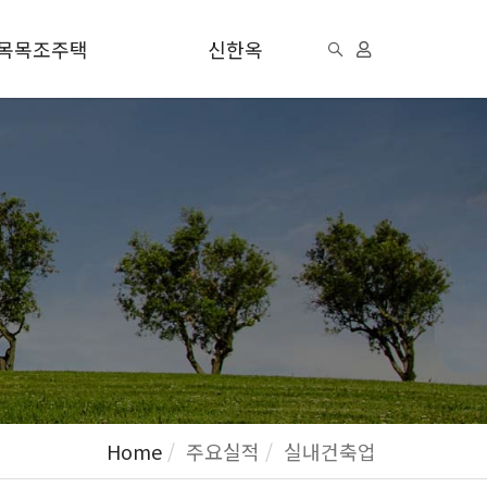
목목조주택
신한옥
Home
주요실적
실내건축업