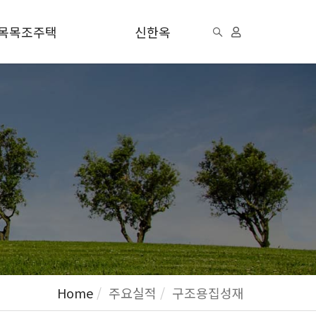
목목조주택
신한옥
Home
주요실적
구조용집성재