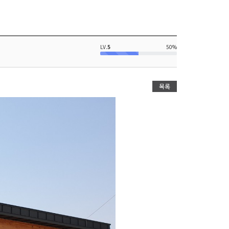
LV.
5
50%
목록