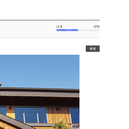
LV.
5
50%
목록