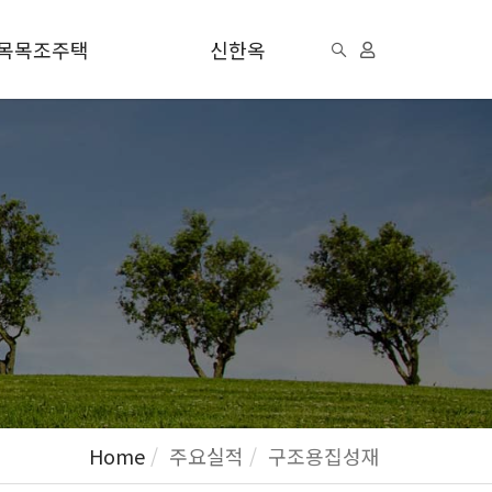
목목조주택
신한옥
Home
주요실적
구조용집성재