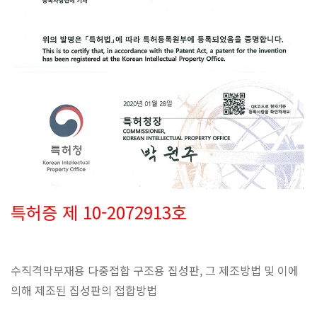
특허증 제 10-2072913호
수직격막부재용 다중접합 구조용 집성판, 그 제조방법 및 이에
의해 제조된 집성판의 접합방법