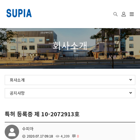
Togg
회사소개
navi
회사소개
공지사항
특허 등록증 제 10-2072913호
수피아
2020.07.17 09:18
4,209
0