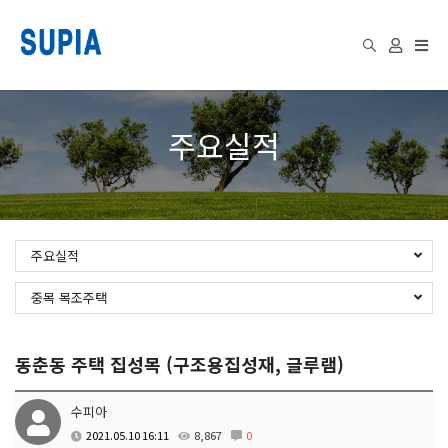
Togg
주요실적
navi
주요실적
중목 목조주택
동춘동 주택 집성목 (구조용집성재, 글루램)
수피아
2021.05.10 16:11
8,867
0