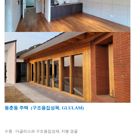
동춘동 주택 (구조용집성목, GLULAM)
수종 : 더글라스퍼 구조용집성재, 지붕 경골