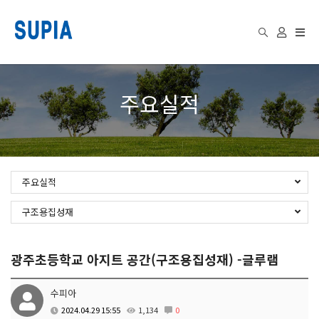
Togg
주요실적
navi
주요실적
구조용집성재
광주초등학교 아지트 공간(구조용집성재) -글루램
수피아
2024.04.29 15:55
1,134
0